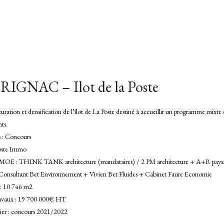
IGNAC – Ilot de la Poste
uration et densification de l’îlot de La Poste destiné à accueillir un programme mixt
ts.
s : Concours
oste Immo
MOE : THINK TANK architecture (mandataires) / 2 PM architecture + A+R paysa
Consultant Bet Environnement + Vivien Bet Fluides + Cabinet Faure Economie
 : 10 746 m2
avaux : 19 700 000€ HT
ier : concours 2021/2022