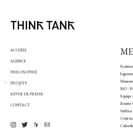
MER
ACCUEIL
AGENCE
Restruct
PHILOSOPHIE
logemen
Mission
PROJETS
MO : P
REVUE DE PRESSE
Equipe 
Boutté 
CONTACT
Surface
Coût tr
Calendr