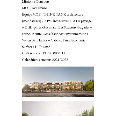
Missions : Concours
MO : Poste Immo
Equipe MOE : THINK TANK architecture
LSD
(mandataires) / 2 PM architecture + A+R paysage
+ Bollinger & Grohmann Bet Structure/Façades +
Franck Boutté Consultant Bet Environnement +
Vivien Bet Fluides + Cabinet Faure Economie
ennes RN
Surface : 10 746 m2
Coût travaux : 19 700 000€ HT
Calendrier : concours 2021/2022
CS
 MD
DP2
rais FDP1